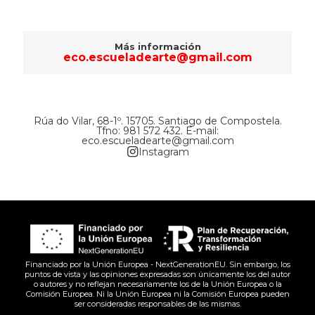
Más información
eco.escueladearte@gmail.com
Rúa do Vilar, 68-1º. 15705. Santiago de Compostela.
Tfno:
981 572 432
. E-mail:
eco.escueladearte@gmail.com
Instagram
Financiado por la Unión Europea - NextGenerationEU. Sin embargo, los
puntos de vista y las opiniones expresadas son únicamente los del autor
o autores y no reflejan necesariamente los de la Unión Europea o la
Comisión Europea. Ni la Unión Europea ni la Comisión Europea pueden
ser consideradas responsables de las mismas.