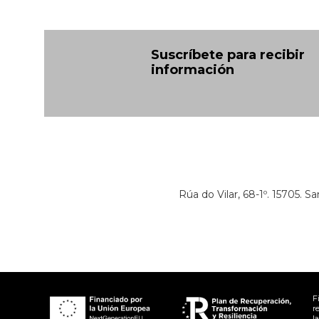
Suscríbete para recibir
información
Rúa do Vilar, 68-1º. 15705. 
F
r
l