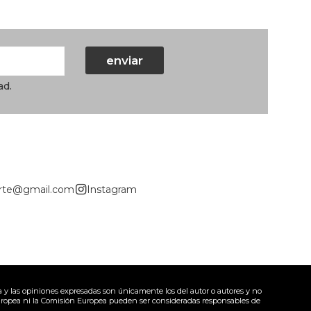
enviar
ad
.
arte@gmail.com
Instagram
 y las opiniones expresadas son únicamente los del autor o autores y no
uropea ni la Comisión Europea pueden ser consideradas responsables de