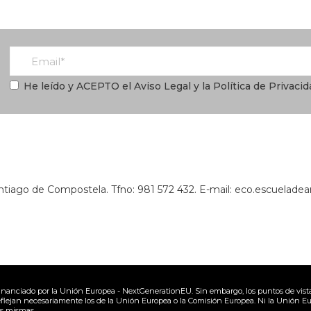
He leído y ACEPTO el
Aviso Legal
y la
Política de Privacid
Santiago de Compostela.
Tfno:
981 572 432
. E-mail:
eco.escuelade
inanciado por la Unión Europea - NextGenerationEU. Sin embargo, los puntos de vista
eflejan necesariamente los de la Unión Europea o la Comisión Europea. Ni la Unión E
as mismas.